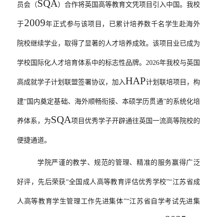
SQA
员会（
）合作将英国高等教育文凭项目引入中国。我校
2009
于
年正式参与该项目，已累计培养数千名学生赴海外
院校继续学业，取得了显著的人才培养成效。该项目业已成为
学校国际化人才培育体系中的标志性品牌。
2026
年
我校与英国
HAP
高成就学子计划联盟签署协议
，加入
计划
联培
项目，构
建“国内奠定基础、海外顺畅衔接、本硕学历贯通”的系统化培
SQA
养体系，为
项目
优秀学子
开辟通往英国一流高等院校的
便捷通道。
学院严谨的教学、规范的管理、精准的服务赢得广泛
好评，先后荣获“全国成人高等教育评估优秀学校”“江苏省成
人高等教育学生管理工作先进集体”“江苏省自学考试先进集