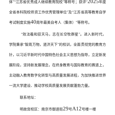
2025
体”“江苏省优秀成人继续教育院校”等称号；获评“
年度
全省本科院校师资工作优秀管理单位”及“江苏省高等教育自学
40
考试制度实施
周年最美自考人（集体）”
等称号
。
“
效法羲和驭天马，志在长空牧群星”。进入新时代，
学院秉承“智周万物，道济天下”的校训，全面贯彻党的
教育方
针
，以习近平新时代中国特色社会主义思想为指导，立足新发
展阶段，坚持新发展理念，在终身教育与国际教育的赛道上，
主动融入教育数字化转型与高质量发展进程，为加快推进世界
一流大学建设、推动学校高质量发展贡献蓬勃力量。
联系地址：
29
A12
明故宫校区：南京市御道街
号
号楼一楼