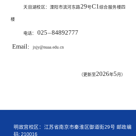
29
C1
天目湖校区：溧阳市滨河东路
号
综合服务楼四
楼
025
84892777
电话：
－
Email
： jxjy@nuaa.edu.cn
2026
5
（更新至
年
月）
明故宫校区：江苏省南京市秦淮区御道街29号 邮政编
码: 210016