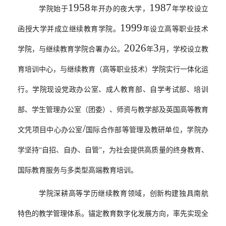
1958
1987
学院
始于
年开办的夜大学，
年
学校
设立
1999
函授大学并成立继续教育学院。
年设立高等职业技术
2026
3
学院，与继续教育学院合署办公。
年
月，学校
设立
教
育培训中心，与继续教育（高等职业技术）学院实行一体化运
行。学院现设党政办公室、成人教育部、自学考试部、培训
部、学生管理办公室（团委）、师资与教学部及英国高等教育
/
文凭项目中心办公室
国际合作部等管理及教研单位，
学院办
学
坚持“自招、自办、自管”，为社会提供
高质量
的
终身教育、
国际教育
服务
与多类型高端教育培训
。
学院深耕高等学历继续教育领域，创新构建独具南航
特色的教学管理体系。锚定教育数字化发展方向，率先实现全