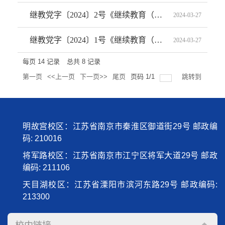
继教党字〔2024〕2号《继续教育（高等职业技术）学院信访工作管理办法》
2024-03-27
继教党字〔2024〕1号《继续教育（高等职业技术）学院“三重一大”决策制度实施办法》
2024-03-27
每页
14
记录
总共
8
记录
第一页
<<上一页
下一页>>
尾页
页码
1
/
1
跳转到
明故宫校区：江苏省南京市秦淮区御道街29号 邮政编
码: 210016
将军路校区：江苏省南京市江宁区将军大道29号 邮政
编码: 211106
天目湖校区：江苏省溧阳市滨河东路29号 邮政编码:
213300