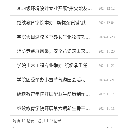
2024级环境设计专业开展“指尖绘友，艺起向未来”专业艺术活动
2024-12-12
继续教育学院举办“‘解忧杂货铺’减压赋能，轻松前行”心理主题活动
2024-12-04
学院天目湖校区举办女生化妆技巧分享会活动
2024-11-28
消防竞赛展风采，安全意识筑未来——消防安全主题团日活动
2024-11-26
学院土木工程专业举办“纸桥承重任，创意筑未来”A4纸桥搭建实践活动
2024-11-22
学院团委举办小雪节气游园会活动
2024-11-21
继续教育学院开展毕业生简历制作指导会
2024-11-14
继续教育学院开展第六期新生骨干应急救援培训
2024-11-11
每页
14
记录
总共
129
记录